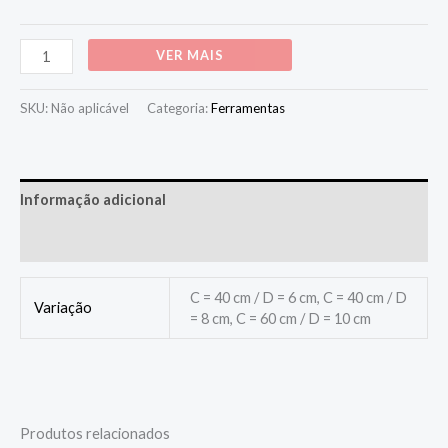
Alternative:
VER MAIS
SKU:
Não aplicável
Categoria:
Ferramentas
Informação adicional
Avaliações (0)
C = 40 cm / D = 6 cm, C = 40 cm / D
Variação
= 8 cm, C = 60 cm / D = 10 cm
Produtos relacionados