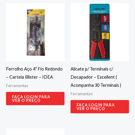
Ferrolho Aço 4″ Fio Redondo
Alicate p/ Terminais c/
– Cartela Blister – IDEA
Decapador – Excellent (
Acompanha 30 Terminais )
Ferramentas
Ferramentas
FAÇA LOGIN PARA
VER O PREÇO
FAÇA LOGIN PARA
VER O PREÇO