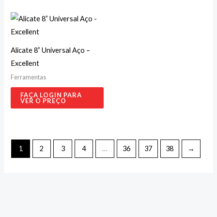
Alicate 8” Universal Aço –
Excellent
Ferramentas
FAÇA LOGIN PARA
VER O PREÇO
1
2
3
4
…
36
37
38
→