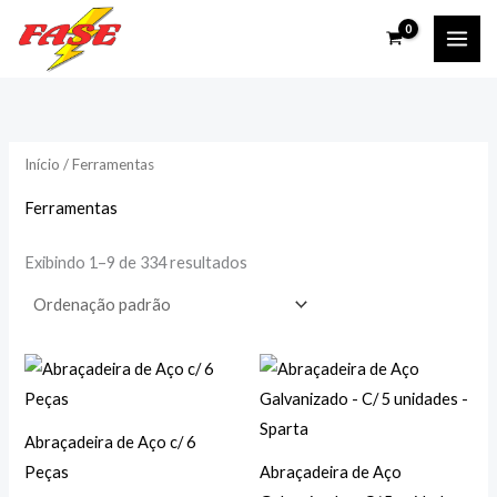
Ir
P
P
para
r
r
o
e
e
conteúdo
ç
ç
o
o
Início
/ Ferramentas
m
m
Ferramentas
í
á
n
x
Exibindo 1–9 de 334 resultados
i
i
m
m
o
o
Abraçadeira de Aço c/ 6
Peças
Abraçadeira de Aço