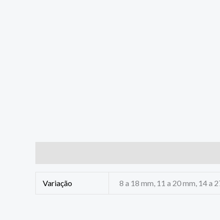
Informação adicional
Avaliações (0)
Variação
8 a 18 mm, 11 a 20 mm, 14 a 