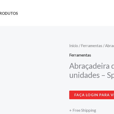
RODUTOS
Abraçadeira
Início
/
Ferramentas
/ Abra
de
Ferramentas
Aço
Abraçadeira 
Galvanizado
unidades – S
-
C/
5
FAÇA LOGIN PARA V
unidades
-
+ Free Shipping
Sparta