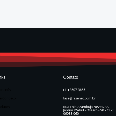
nks
Contato
bre nós
(11) 3607-3665
le Conosco
fase@fasenet.com.br
odutos
Rua Enio Azambuja Neves, 88,
Jardim D'Abril - Osasco - SP - CEP:
06038-060