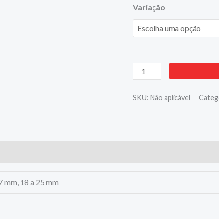
Variação
quantidade
SKU:
Não aplicável
Categ
27 mm, 18 a 25 mm