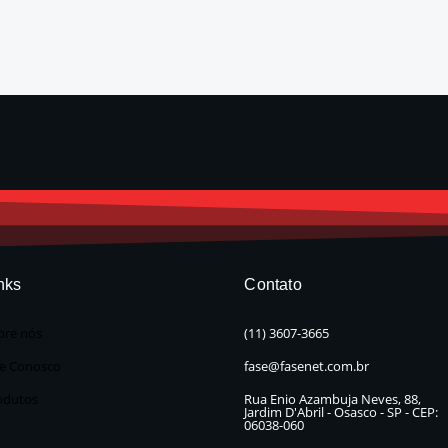
nks
Contato
bre nós
(11) 3607-3665
le Conosco
fase@fasenet.com.br
odutos
Rua Enio Azambuja Neves, 88,
Jardim D'Abril - Osasco - SP - CEP:
06038-060