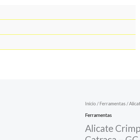
Início
/
Ferramentas
/ Alic
Ferramentas
Alicate Crimp
Catraca – GC