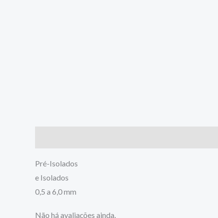
Descrição
Avaliações (0)
Pré-Isolados
e Isolados
0,5 a 6,0 mm
Não há avaliações ainda.