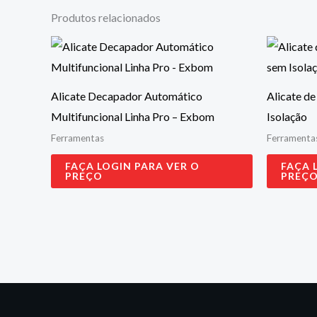
Produtos relacionados
Alicate Decapador Automático
Alicate d
Multifuncional Linha Pro – Exbom
Isolação
Ferramentas
Ferramenta
FAÇA LOGIN PARA VER O
FAÇA 
PREÇO
PREÇ