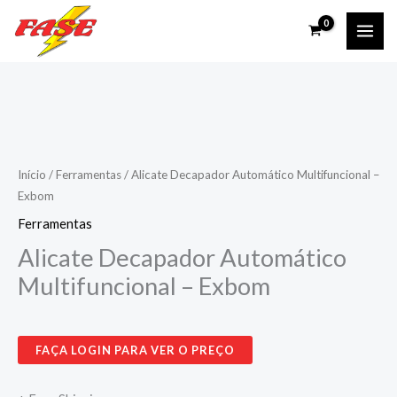
Ir
para
o
conteúdo
Início
/
Ferramentas
/ Alicate Decapador Automático Multifuncional –
Exbom
Ferramentas
Alicate Decapador Automático
Multifuncional – Exbom
FAÇA LOGIN PARA VER O PREÇO