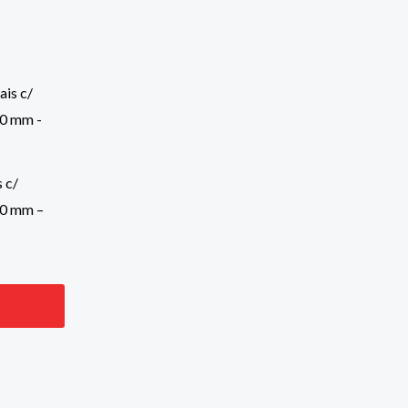
 c/
6,0 mm –