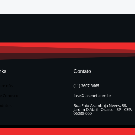
nks
Contato
bre nós
(11) 3607-3665
le Conosco
fase@fasenet.com.br
odutos
Rua Enio Azambuja Neves, 88,
Jardim D'Abril - Osasco - SP - CEP:
06038-060