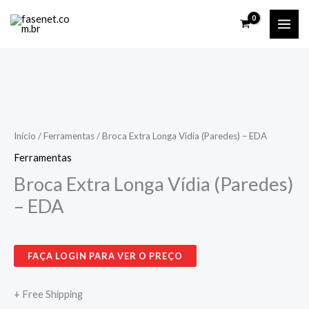
Ir
para
o
conteúdo
Broca
Extra
Longa
Início
/
Ferramentas
/ Broca Extra Longa Vídia (Paredes) – EDA
Vídia
Ferramentas
(Paredes)
Broca Extra Longa Vídia (Paredes)
-
– EDA
EDA
quantidade
FAÇA LOGIN PARA VER O PREÇO
+ Free Shipping