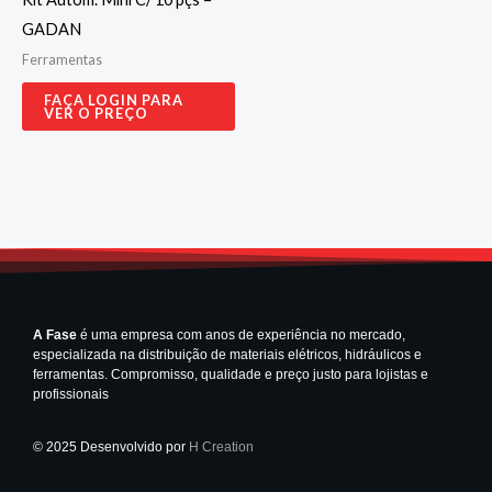
GADAN
Ferramentas
FAÇA LOGIN PARA
VER O PREÇO
A Fase
é uma empresa com anos de experiência no mercado,
especializada na distribuição de materiais elétricos, hidráulicos e
ferramentas. Compromisso, qualidade e preço justo para lojistas e
profissionais
© 2025 Desenvolvido por
H Creation