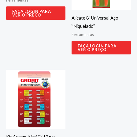
Ferramentas
FAÇA LOGIN PARA
VER O PREÇO
Alicate 8” Universal Aço
‘’Niquelado’’
Ferramentas
FAÇA LOGIN PARA
VER O PREÇO
Kit Autom. Mini C/ 10 pçs –