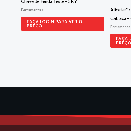
Chave de Fenda Teste – SKY
Alicate Cr
Ferramentas
Catraca –
FAÇA LOGIN PARA VER O
PREÇO
Ferramenta
FAÇA 
PREÇ