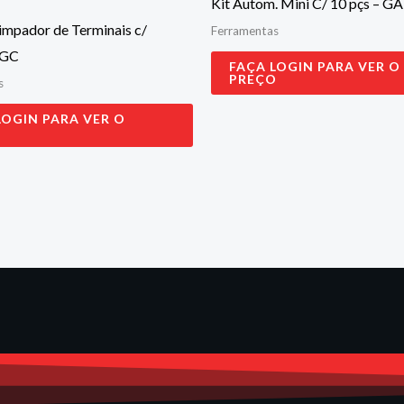
Kit Autom. Mini C/ 10 pçs – 
impador de Terminais c/
Ferramentas
 GC
FAÇA LOGIN PARA VER O
PREÇO
s
LOGIN PARA VER O
O