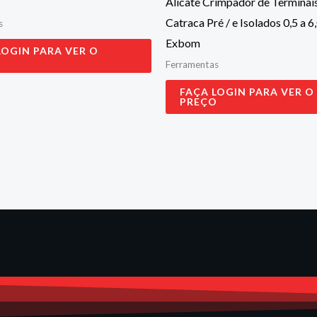
Alicate Crimpador de Terminais
Catraca Pré / e Isolados 0,5 a 
s
Exbom
LOGIN PARA VER O
O
Ferramentas
FAÇA LOGIN PARA VER O
PREÇO