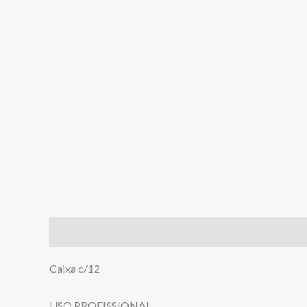
Descrição
Informação adicional
Avaliações (0)
Caixa c/12
USO PROFISSIONAL