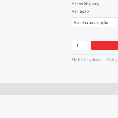
+ Free Shipping
Com
Variação
Trava
-
EDA
quantidade
SKU:
Não aplicável
Categ