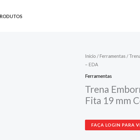
PRODUTOS
Trena
Início
/
Ferramentas
/ Tren
– EDA
Emborrachada
c/
Ferramentas
Imã
Trena Emborr
5
Fita 19 mm 
metros
-
Fita
FAÇA LOGIN PARA V
19
mm