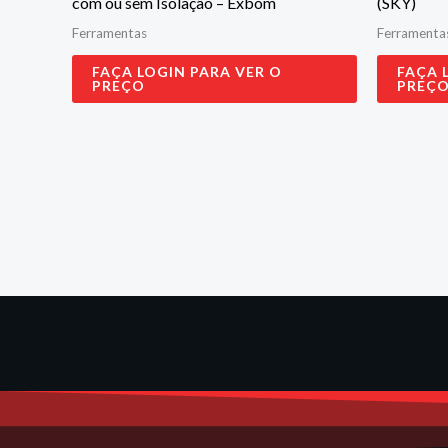
com ou sem Isolação – Exbom
(SKY)
Ferramentas
Ferramenta
FAÇA LOGIN PARA VER O
FAÇA 
PREÇO
PREÇ