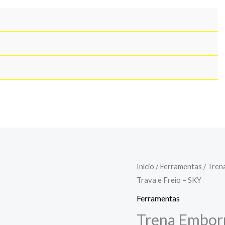
Trena
Início
/
Ferramentas
/ Tren
Trava e Freio – SKY
Emborrachada
c/
Ferramentas
Imã
Trena Emborr
10