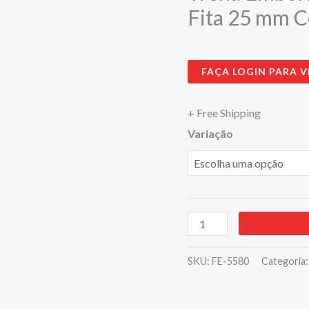
Fita 25 mm C
metros
-
Fita
FAÇA LOGIN PARA V
25
mm
+ Free Shipping
Com
Variação
Trava
e
Freio
-
SKY
quantidade
SKU:
FE-5580
Categoria