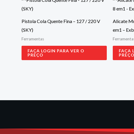
Pistola Cola Quente Fina – 127 / 220 V
Alicate Mu
(SKY)
em1 – Ex
Ferramentas
Ferramenta
FAÇA LOGIN PARA VER O
FAÇA 
PREÇO
PREÇ