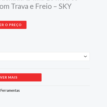
om Trava e Freio – SKY
ER O PREÇO
VER MAIS
:
Ferramentas