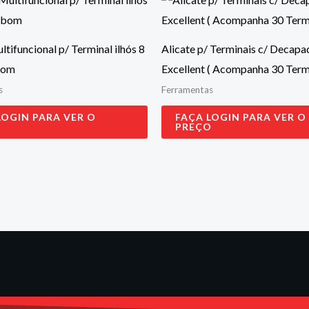
ltifuncional p/ Terminal ilhós 8
Alicate p/ Terminais c/ Decapa
bom
Excellent ( Acompanha 30 Termi
s
Ferramentas
LOGIN PARA VER O
FAÇA LOGIN PARA VER O
O
PREÇO