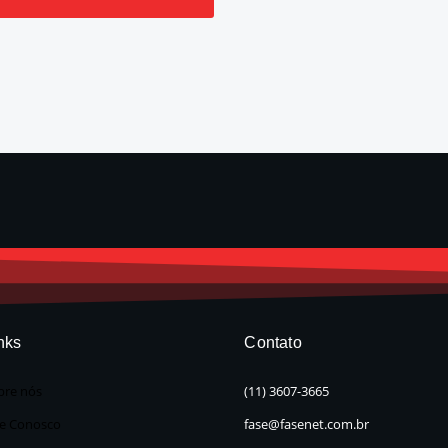
O
nks
Contato
bre nós
(11) 3607-3665
le Conosco
fase@fasenet.com.br