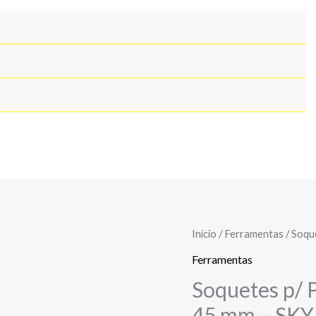
Início
/
Ferramentas
/ Soqu
Ferramentas
Soquetes p/ 
45 mm – SKY