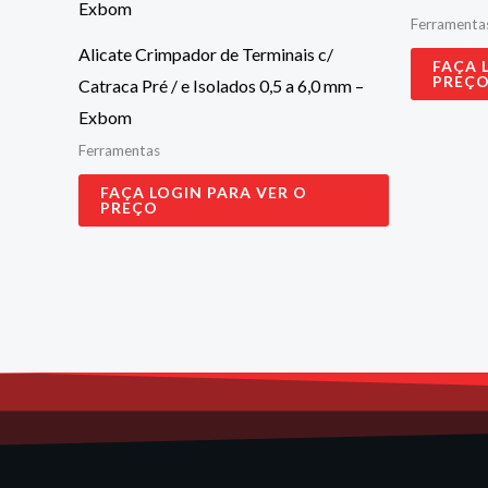
Ferramenta
Alicate Crimpador de Terminais c/
FAÇA 
PREÇ
Catraca Pré / e Isolados 0,5 a 6,0 mm –
Exbom
Ferramentas
FAÇA LOGIN PARA VER O
PREÇO