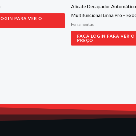
Alicate Decapador Automático
s
Multifuncional Linha Pro – Ex
LOGIN PARA VER O
O
Ferramentas
FAÇA LOGIN PARA VER O
PREÇO