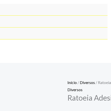
Ratoeia
Adesiva
Cola
Rato
quantidade
Início
/
Diversos
/ Ratoeia
Diversos
Ratoeia Ades