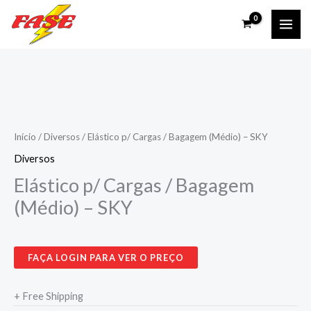
Ir
para
o
conteúdo
Início
/
Diversos
/ Elástico p/ Cargas / Bagagem (Médio) – SKY
Diversos
Elástico p/ Cargas / Bagagem
(Médio) – SKY
FAÇA LOGIN PARA VER O PREÇO
+ Free Shipping