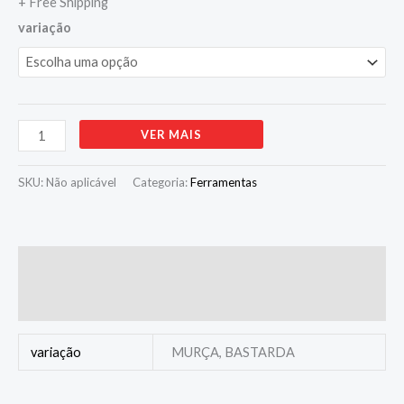
+ Free Shipping
quantidade
variação
Alternative:
VER MAIS
SKU:
Não aplicável
Categoria:
Ferramentas
Informação adicional
Avaliações (0)
variação
MURÇA, BASTARDA