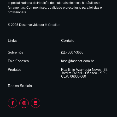
especializada na distribuição de materiais elétricos, hidráulicos e
ferramentas. Compromisso, qualidade e preço justo para lojistas e
profissionais
© 2025 Desenvolvido por
H Creation
Links
Contato
Sobre nós
(11) 3607-3665
Fale Conosco
fase@fasenet.com.br
Produtos
Rua Enio Azambuja Neves, 88,
Jardim D'Abril - Osasco - SP -
CEP: 06038-060
Redes Sociais
F
I
L
a
n
i
c
s
n
e
t
k
b
a
e
o
g
d