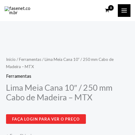
Ir
para
o
conteúdo
Lima
Meia
Cana
Início
/
Ferramentas
/ Lima Meia Cana 10″ / 250 mm Cabo de
Madeira – MTX
10"
/
Ferramentas
250
Lima Meia Cana 10″ / 250 mm
mm
Cabo de Madeira – MTX
Cabo
de
Madeira
FAÇA LOGIN PARA VER O PREÇO
-
MTX