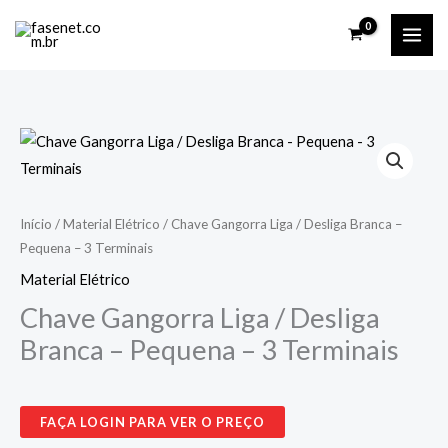
Ir
para
o
conteúdo
Início
/
Material Elétrico
/ Chave Gangorra Liga / Desliga Branca –
Pequena – 3 Terminais
Material Elétrico
Chave Gangorra Liga / Desliga
Branca – Pequena – 3 Terminais
FAÇA LOGIN PARA VER O PREÇO