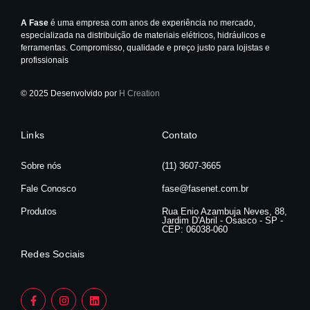
A Fase
é uma empresa com anos de experiência no mercado,
especializada na distribuição de materiais elétricos, hidráulicos e
ferramentas. Compromisso, qualidade e preço justo para lojistas e
profissionais
© 2025 Desenvolvido por
H Creation
Links
Contato
Sobre nós
(11) 3607-3665
Fale Conosco
fase@fasenet.com.br
Produtos
Rua Enio Azambuja Neves, 88,
Jardim D'Abril - Osasco - SP -
CEP: 06038-060
Redes Sociais
F
I
L
a
n
i
c
s
n
e
t
k