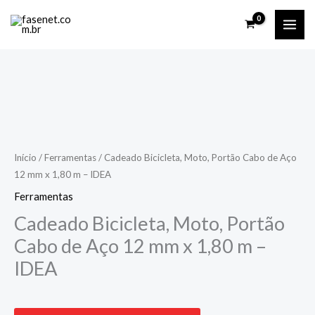
Ir
para
o
conteúdo
Início
/
Ferramentas
/ Cadeado Bicicleta, Moto, Portão Cabo de Aço
12 mm x 1,80 m – IDEA
Ferramentas
Cadeado Bicicleta, Moto, Portão
Cabo de Aço 12 mm x 1,80 m –
IDEA