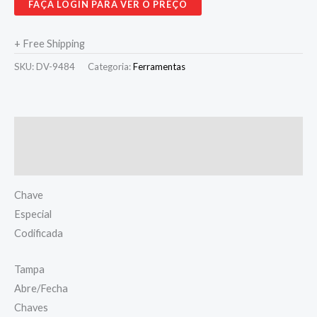
FAÇA LOGIN PARA VER O PREÇO
+ Free Shipping
SKU:
DV-9484
Categoria:
Ferramentas
Descrição
Avaliações (0)
Chave
Especial
Codificada
Tampa
Abre/Fecha
Chaves