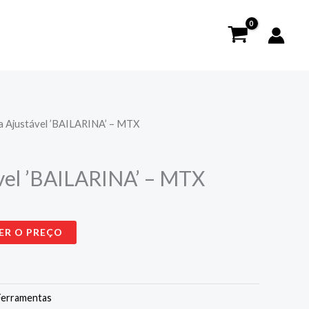
a Ajustável ’BAILARINA’ – MTX
vel ’BAILARINA’ – MTX
ER O PREÇO
Ferramentas