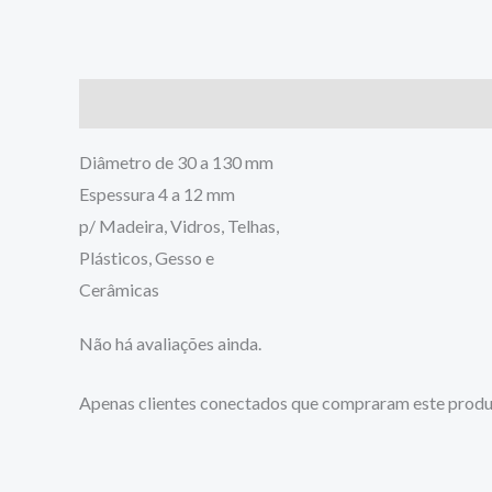
Descrição
Avaliações (0)
Diâmetro de 30 a 130 mm
Espessura 4 a 12 mm
p/ Madeira, Vidros, Telhas,
Plásticos, Gesso e
Cerâmicas
Não há avaliações ainda.
Apenas clientes conectados que compraram este produ