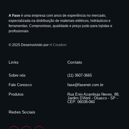
A Fase
é uma empresa com anos de experiência no mercado,
especializada na distribuição de materiais elétricos, hidráulicos e
ferramentas. Compromisso, qualidade e preço justo para lojistas e
profissionais
© 2025 Desenvolvido por
H Creation
Links
Contato
Sobre nós
(11) 3607-3665
Fale Conosco
fase@fasenet.com.br
Produtos
Rua Enio Azambuja Neves, 88,
Jardim D'Abril - Osasco - SP -
CEP: 06038-060
Redes Sociais
F
I
L
a
n
i