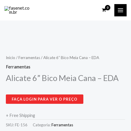
Ir
para
o
conteúdo
Início
/
Ferramentas
/ Alicate 6” Bico Meia Cana – EDA
Ferramentas
Alicate 6” Bico Meia Cana – EDA
FAÇA LOGIN PARA VER O PREÇO
+ Free Shipping
SKU:
FE-156
Categoria:
Ferramentas