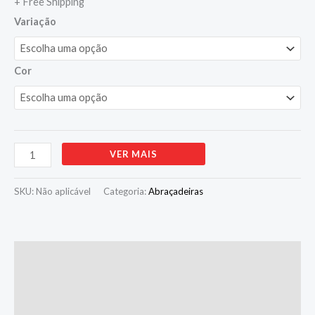
+ Free Shipping
Variação
Cor
Alternative:
VER MAIS
SKU:
Não aplicável
Categoria:
Abraçadeiras
Descrição
Informação adicional
Avaliações (0)