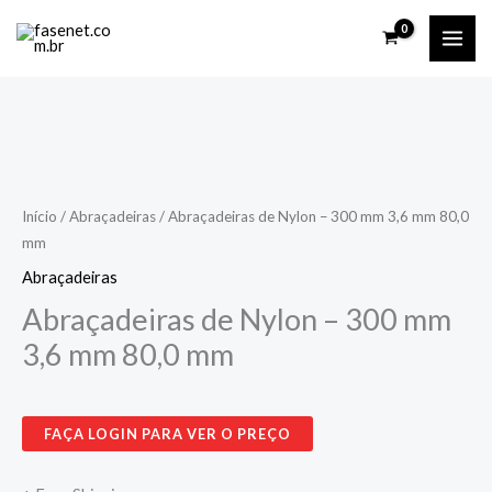
Ir
para
o
conteúdo
Abraçadeiras
de
Nylon
Início
/
Abraçadeiras
/ Abraçadeiras de Nylon – 300 mm 3,6 mm 80,0
mm
-
300
Abraçadeiras
mm
Abraçadeiras de Nylon – 300 mm
3,6
3,6 mm 80,0 mm
mm
80,0
mm
FAÇA LOGIN PARA VER O PREÇO
quantidade