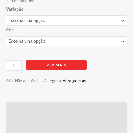
+ Free Shipping
Variação
Cor
Alternative:
VER MAIS
SKU:
Não aplicável
Categoria:
Abraçadeiras
Descrição
Informação adicional
Avaliações (0)