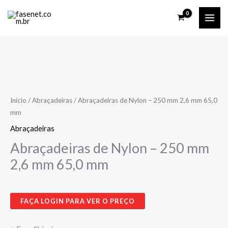
Ir
para
o
conteúdo
Abraçadeiras
de
Nylon
Início
/
Abraçadeiras
/ Abraçadeiras de Nylon – 250 mm 2,6 mm 65,0
mm
-
250
Abraçadeiras
mm
Abraçadeiras de Nylon – 250 mm
2,6
2,6 mm 65,0 mm
mm
65,0
mm
FAÇA LOGIN PARA VER O PREÇO
quantidade