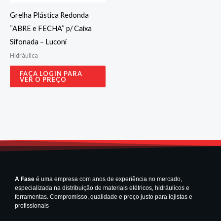
Grelha Plástica Redonda
‘’ABRE e FECHA’’ p/ Caixa
Sifonada – Luconi
Hidráulica
FAÇA LOGIN PARA
VER O PREÇO
A Fase
é uma empresa com anos de experiência no mercado,
especializada na distribuição de materiais elétricos, hidráulicos e
ferramentas. Compromisso, qualidade e preço justo para lojistas e
profissionais