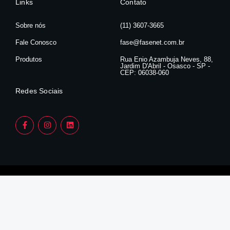
Links
Contato
Sobre nós
(11) 3607-3665
Fale Conosco
fase@fasenet.com.br
Produtos
Rua Enio Azambuja Neves, 88,
Jardim D'Abril - Osasco - SP -
CEP: 06038-060
Redes Sociais
F
I
L
a
n
i
c
s
n
e
t
k
b
a
e
o
g
d
o
r
i
k
a
n
-
m
f
FASE
Olá 👋
Podemos ajudá-lo?
Abrir bate-papo