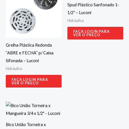
Spud Plástico Sanfonado 1-
1/2″ – Luconi
Hidráulica
FAÇA LOGIN PARA
VER O PREÇO
Grelha Plástica Redonda
‘’ABRE e FECHA’’ p/ Caixa
Sifonada – Luconi
Hidráulica
FAÇA LOGIN PARA
VER O PREÇO
Bico União Torneira x