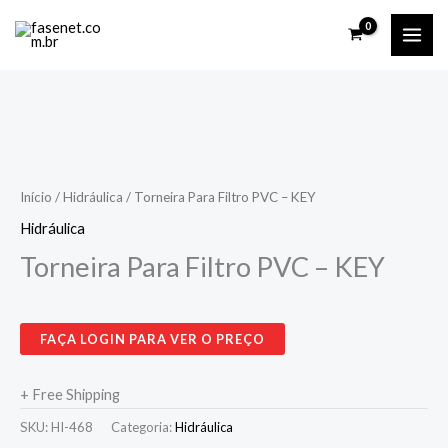
Ir
para
o
conteúdo
Início
/
Hidráulica
/ Torneira Para Filtro PVC – KEY
Hidráulica
Torneira Para Filtro PVC – KEY
FAÇA LOGIN PARA VER O PREÇO
+ Free Shipping
SKU:
HI-468
Categoria:
Hidráulica