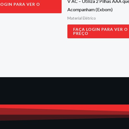
V AC – Utiliza 2 Pilhas AAA qu
LOGIN PARA VER O
O
Acompanham (Exbom)
Material Elétrico
FAÇA LOGIN PARA VER O
PREÇO