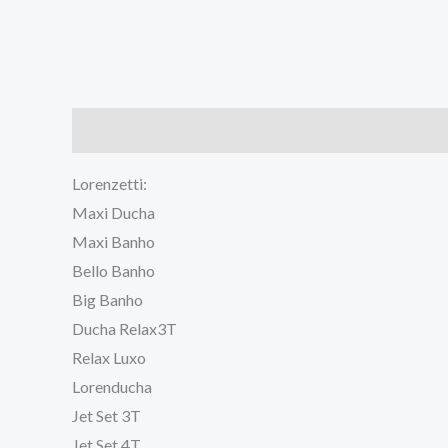
Descrição
Avaliações (0)
Lorenzetti:
Maxi Ducha
Maxi Banho
Bello Banho
Big Banho
Ducha Relax3T
Relax Luxo
Lorenducha
Jet Set 3T
Jet Set 4T