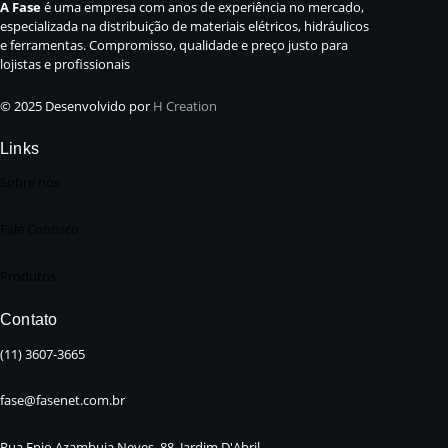
A Fase
é uma empresa com anos de experiência no mercado,
especializada na distribuição de materiais elétricos, hidráulicos
e ferramentas. Compromisso, qualidade e preço justo para
lojistas e profissionais
© 2025 Desenvolvido por
H Creation
Links
Sobre nós
Fale Conosco
Produtos
Contato
(11) 3607-3665
fase@fasenet.com.br
Rua Enio Azambuja Neves, 88, Jardim D'Abril -