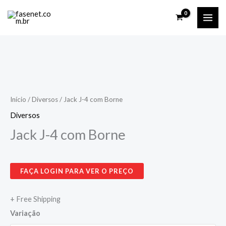
Ir
para
o
conteúdo
Jack
J-
4
Início
/
Diversos
/ Jack J-4 com Borne
com
Diversos
Borne
Jack J-4 com Borne
quantidade
FAÇA LOGIN PARA VER O PREÇO
+ Free Shipping
Variação