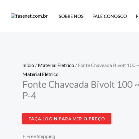
Ir
Fonte
para
Chaveada
SOBRE NÓS
FALE CONOSCO
o
Bivolt
conteúdo
100
~
240
V
Início
/
Material Elétrico
/ Fonte Chaveada Bivolt 100 ~
Plug
Material Elétrico
P-
Fonte Chaveada Bivolt 100 ~
4
P-4
quantidade
FAÇA LOGIN PARA VER O PREÇO
+ Free Shipping