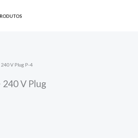
PRODUTOS
 240 V Plug P-4
 240 V Plug