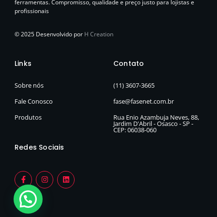
ferramentas. Compromisso, qualidade e preço justo para lojistas e
profissionais
© 2025 Desenvolvido por
H Creation
Links
Contato
Sobre nós
(11) 3607-3665
Fale Conosco
fase@fasenet.com.br
Produtos
Rua Enio Azambuja Neves, 88,
Jardim D'Abril - Osasco - SP -
CEP: 06038-060
Redes Sociais
F
I
L
a
n
i
c
s
n
e
t
k
b
a
e
o
g
d
o
r
i
k
a
n