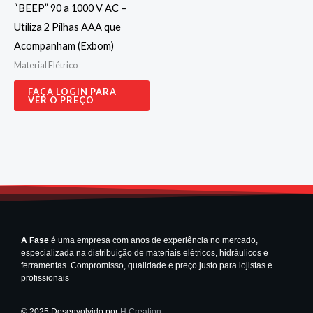
“BEEP” 90 a 1000 V AC –
Utiliza 2 Pilhas AAA que
Acompanham (Exbom)
Material Elétrico
FAÇA LOGIN PARA
VER O PREÇO
A Fase
é uma empresa com anos de experiência no mercado,
especializada na distribuição de materiais elétricos, hidráulicos e
ferramentas. Compromisso, qualidade e preço justo para lojistas e
profissionais
© 2025 Desenvolvido por
H Creation