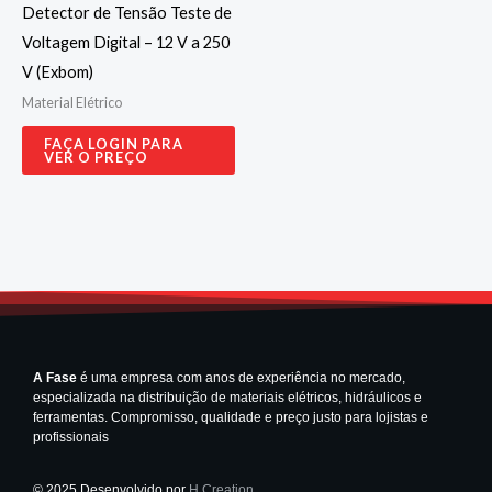
Detector de Tensão Teste de
Voltagem Digital – 12 V a 250
V (Exbom)
Material Elétrico
FAÇA LOGIN PARA
VER O PREÇO
A Fase
é uma empresa com anos de experiência no mercado,
especializada na distribuição de materiais elétricos, hidráulicos e
ferramentas. Compromisso, qualidade e preço justo para lojistas e
profissionais
© 2025 Desenvolvido por
H Creation