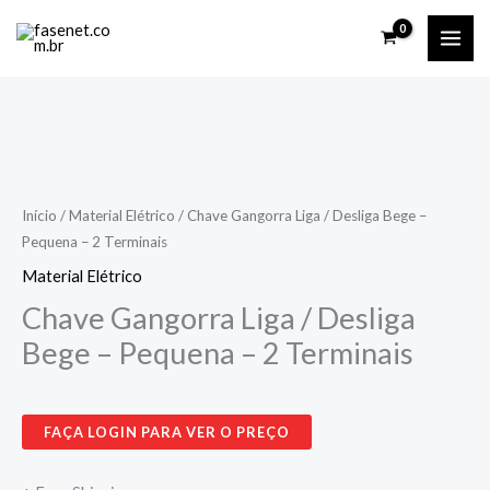
Ir
para
o
conteúdo
Início
/
Material Elétrico
/ Chave Gangorra Liga / Desliga Bege –
Pequena – 2 Terminais
Material Elétrico
Chave Gangorra Liga / Desliga
Bege – Pequena – 2 Terminais
FAÇA LOGIN PARA VER O PREÇO